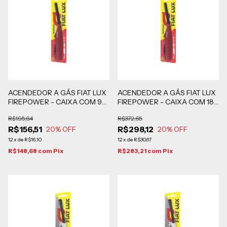
ACENDEDOR A GÁS FIAT LUX
ACENDEDOR A GÁS FIAT LUX
FIREPOWER - CAIXA COM 9
FIREPOWER - CAIXA COM 18
UNIDADES
UNIDADES
R$195,64
R$372,65
R$156,51
R$298,12
20
% OFF
20
% OFF
12
x
de
R$16,10
12
x
de
R$30,67
R$148,68
com
Pix
R$283,21
com
Pix