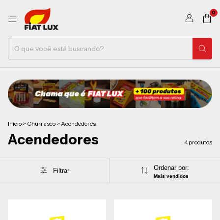
0
Início
>
Churrasco
>
Acendedores
Acendedores
4 produtos
Ordenar por:
Filtrar
Mais vendidos