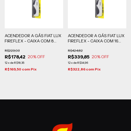
ACENDEDOR A GÁS FIAT LUX
ACENDEDOR A GÁS FIAT LUX
FIREFLEX - CAIXA COM 8
FIREFLEX - CAIXA COM 16
UNIDADES
UNIDADES
R$223,03
R$424,82
R$178,42
R$339,85
20
% OFF
20
% OFF
12
x
de
R$18,35
12
x
de
R$34,96
R$169,50
com
Pix
R$322,86
com
Pix