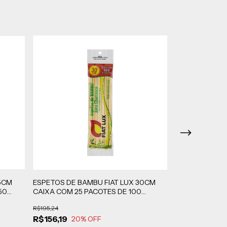
5CM
ESPETOS DE BAMBU FIAT LUX 30CM
ESPETOS DE B
50
CAIXA COM 25 PACOTES DE 100
COM 500 ESPE
UNIDADES CADA
UNIDADES
R$195,24
R$319,79
R$156,19
R$255,84
20
% OFF
20