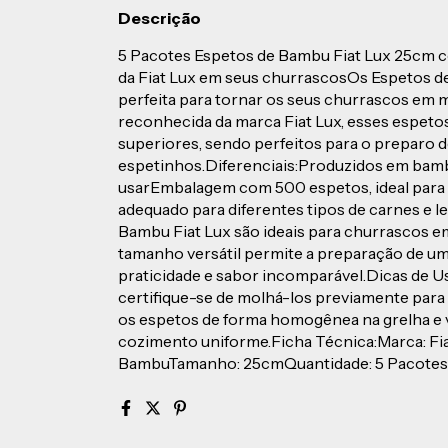
Descrição
5 Pacotes Espetos de Bambu Fiat Lux 25cm c
da Fiat Lux em seus churrascosOs Espetos d
perfeita para tornar os seus churrascos em 
reconhecida da marca Fiat Lux, esses espetos
superiores, sendo perfeitos para o preparo d
espetinhos.Diferenciais:Produzidos em bambu
usarEmbalagem com 500 espetos, ideal para
adequado para diferentes tipos de carnes e
Bambu Fiat Lux são ideais para churrascos em
tamanho versátil permite a preparação de um
praticidade e sabor incomparável.Dicas de Us
certifique-se de molhá-los previamente para
os espetos de forma homogênea na grelha e
cozimento uniforme.Ficha Técnica:Marca: Fi
BambuTamanho: 25cmQuantidade: 5 Pacotes