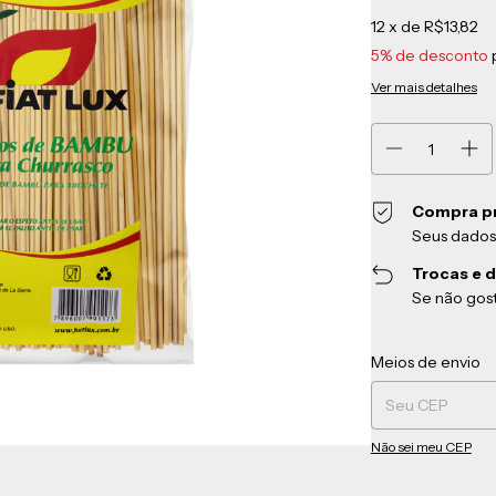
12
x de
R$13,82
5% de desconto
Ver mais detalhes
Compra p
Seus dados
Trocas e 
Se não gost
Entregas para o CEP
Meios de envio
Não sei meu CEP