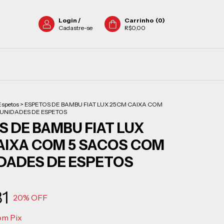
Login
/
Carrinho
(
0
)
Cadastre-se
R$0,00
Espetos
>
ESPETOS DE BAMBU FIAT LUX 25CM CAIXA COM
UNIDADES DE ESPETOS
 DE BAMBU FIAT LUX
AIXA COM 5 SACOS COM
IDADES DE ESPETOS
31
20
% OFF
om
Pix