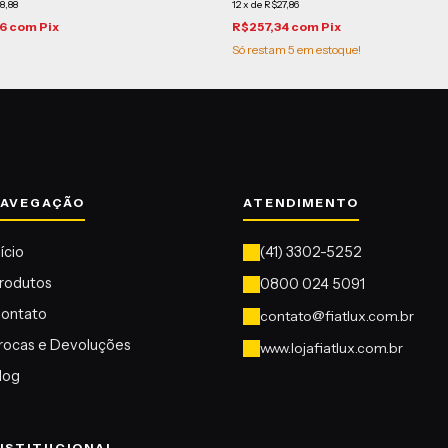
8,88
12
x
de
R$27,86
36
com
Pix
R$257,34
com
Pix
Só restam
5
em estoque!
nício
rodutos
ontato
contato@fiatlux.com.br
rocas e Devoluções
www.lojafiatlux.com.br
log