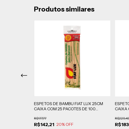
Produtos similares
T LUX 30CM
ESPETOS DE BAMBU FIAT LUX 25CM
ESPETO
 SACOS 50
CAIXA COM 25 PACOTES DE 100
CAIXA 
UNIDADES CADA
UNIDA
R$177,77
R$229,4
R$142,21
R$183
20
% OFF