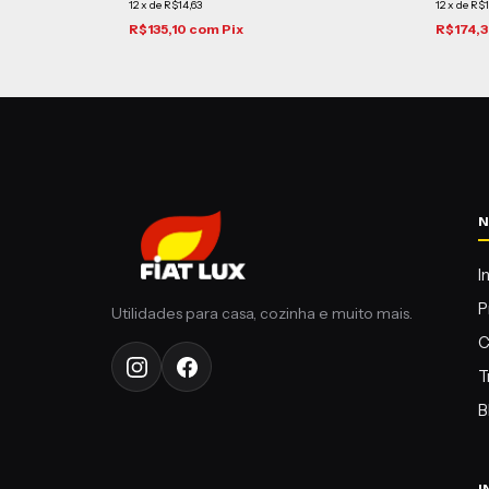
12
x
de
R$14,63
12
x
de
R$1
R$135,10
com
Pix
R$174,
I
P
C
T
B