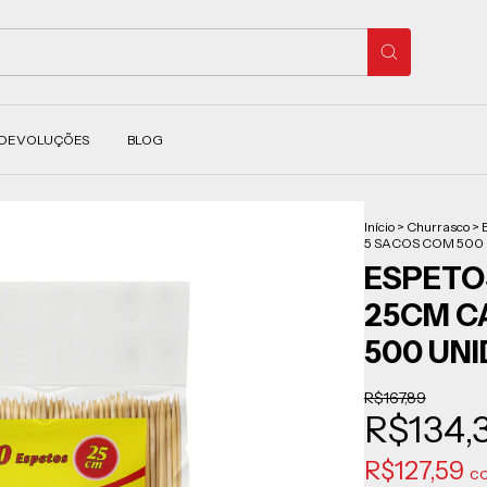
 DEVOLUÇÕES
BLOG
Início
>
Churrasco
>
5 SACOS COM 500 
ESPETOS
25CM C
500 UN
R$167,89
R$134,
R$127,59
c