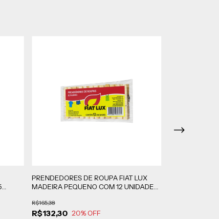
PRENDEDORES DE ROUPA FIAT LUX
PRENDEDORES 
5
MADEIRA PEQUENO COM 12 UNIDADES
PLÁSTICO PEQ
DA
CAIXA COM 50 UNIDADES
PACOTES COM 
R$165,38
R$102,74
R$132,30
R$82,19
20
% OFF
20
%