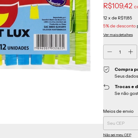
R$109,42
c
12
x de
R$11,85
5% de desconto
Ver mais detalhes
Compra p
Seus dados
Trocas e 
Se não gost
Entregas para o CEP
Meios de envio
Não sei meu CEP