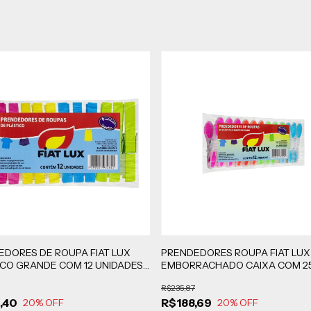
EDORES DE ROUPA FIAT LUX
PRENDEDORES ROUPA FIAT LUX
ICO GRANDE COM 12 UNIDADES
EMBORRACHADO CAIXA COM 2
 COM 50 UNIDADES
PACOTES COM 12 UNIDADES CA
R$235,87
,40
R$188,69
20
% OFF
20
% OFF