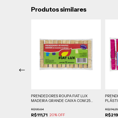
Produtos similares
A FIAT LUX
PRENDEDORES ROUPA FIAT LUX
PREND
MBALAGENS
MADEIRA GRANDE CAIXA COM 25
PLÁST
PACOTES COM 12 UNIDADES CADA
CAIXA
R$139,64
R$274,25
R$111,71
R$219
20
% OFF