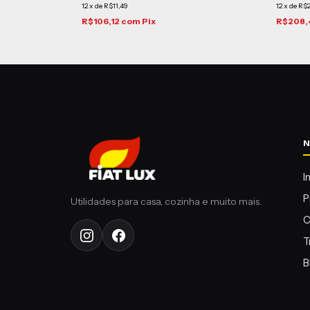
12
x
de
R$11,49
12
x
de
R$2
R$106,12
com
Pix
R$208,
I
P
C
T
B