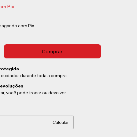
om
Pix
pagando com Pix
rotegida
 cuidados durante toda a compra.
devoluções
ar, você pode trocar ou devolver.
:
Alterar CEP
Calcular