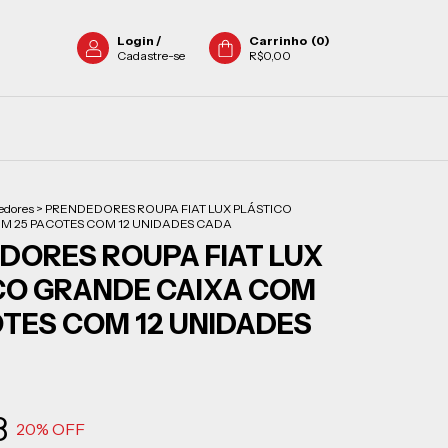
Login
/
Carrinho
(
0
)
Cadastre-se
R$0,00
edores
>
PRENDEDORES ROUPA FIAT LUX PLÁSTICO
M 25 PACOTES COM 12 UNIDADES CADA
DORES ROUPA FIAT LUX
CO GRANDE CAIXA COM
OTES COM 12 UNIDADES
8
20
% OFF