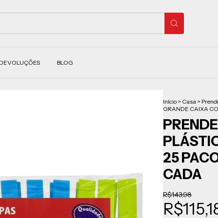
 DEVOLUÇÕES
BLOG
Início
>
Casa
>
Prend
GRANDE CAIXA CO
PRENDE
PLÁSTI
25 PAC
CADA
R$143,98
R$115,1