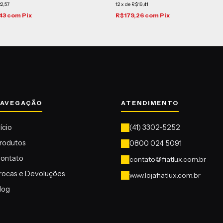
2,57
12
x
de
R$19,41
43
com
Pix
R$179,26
com
Pix
nício
rodutos
ontato
contato@fiatlux.com.br
rocas e Devoluções
www.lojafiatlux.com.br
log