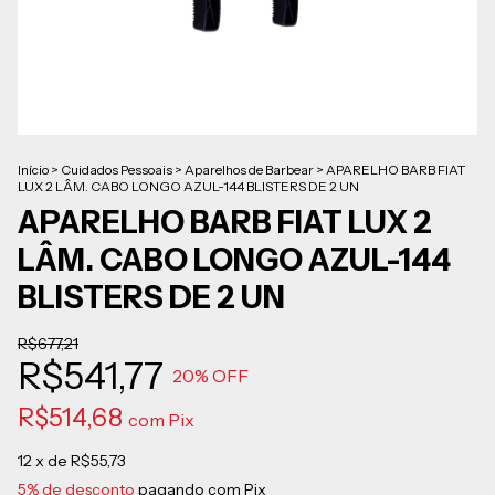
Início
>
Cuidados Pessoais
>
Aparelhos de Barbear
>
APARELHO BARB FIAT
LUX 2 LÂM. CABO LONGO AZUL-144 BLISTERS DE 2 UN
APARELHO BARB FIAT LUX 2
LÂM. CABO LONGO AZUL-144
BLISTERS DE 2 UN
R$677,21
R$541,77
20
% OFF
R$514,68
com
Pix
12
x de
R$55,73
5% de desconto
pagando com Pix