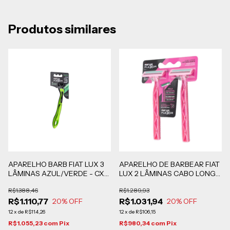
Produtos similares
APARELHO BARB FIAT LUX 3
APARELHO DE BARBEAR FIAT
LÂMINAS AZUL/VERDE - CX
LUX 2 LÂMINAS CABO LONGO
COM 288 UNIDADES
ROSA 24 CARTELAS COM 12
R$1.388,46
R$1.289,93
BLISTERS DE 2 UNIDADES
R$1.110,77
R$1.031,94
20
% OFF
20
% OFF
12
x
de
R$114,26
12
x
de
R$106,15
R$1.055,23
com
Pix
R$980,34
com
Pix