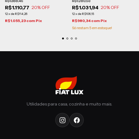
R$1.388,46
R$1.289,93
R$1.110,77
R$1.031,94
20
% OFF
20
% OFF
12
x
de
R$114,26
12
x
de
R$106,15
R$1.055,23
com
Pix
R$980,34
com
Pix
Só restam
5
em estoque!