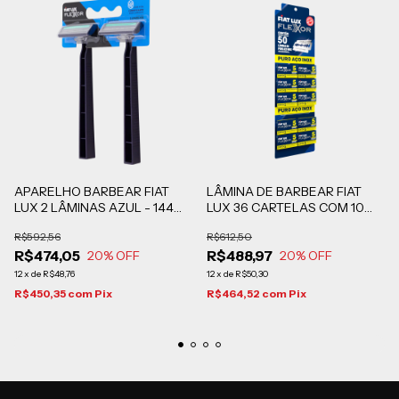
APARELHO BARBEAR FIAT
LÂMINA DE BARBEAR FIAT
LUX 2 LÂMINAS AZUL - 144
LUX 36 CARTELAS COM 10
BLISTERS DE 2 UN
CARTUCHOS DE 5 UNIDADES
R$592,56
R$612,50
R$474,05
R$488,97
20
% OFF
20
% OFF
12
x
de
R$48,76
12
x
de
R$50,30
R$450,35
com
Pix
R$464,52
com
Pix