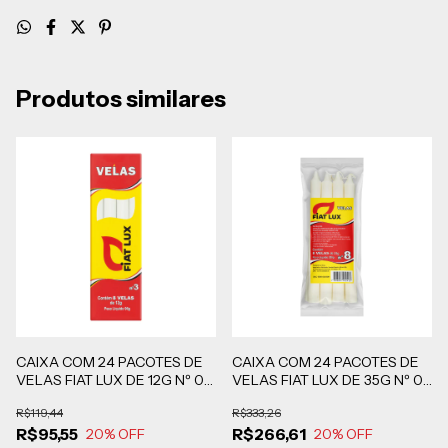
Produtos similares
CAIXA COM 24 PACOTES DE
CAIXA COM 24 PACOTES DE
VELAS FIAT LUX DE 12G Nº 03
VELAS FIAT LUX DE 35G Nº 08
COM 8 UNIDADES CADA -
COM 8 UNIDADES CADA -
R$119,44
R$333,26
EMBALAGEM PLÁSTICA
EMBALAGEM PLÁSTICA
R$95,55
R$266,61
20
% OFF
20
% OFF