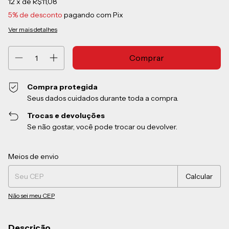
12
x de
R$11,08
5% de desconto
pagando com Pix
Ver mais detalhes
Compra protegida
Seus dados cuidados durante toda a compra.
Trocas e devoluções
Se não gostar, você pode trocar ou devolver.
Entregas para o CEP:
Alterar CEP
Meios de envio
Calcular
Não sei meu CEP
Descrição