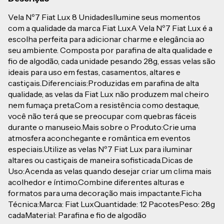
Vela Nº7 Fiat Lux 8 UnidadesIlumine seus momentos
com a qualidade da marca Fiat LuxA Vela Nº7 Fiat Lux é a
escolha perfeita para adicionar charme e elegância ao
seu ambiente. Composta por parafina de alta qualidade e
fio de algodão, cada unidade pesando 28g, essas velas são
ideais para uso em festas, casamentos, altares e
castiçais.Diferenciais:Produzidas em parafina de alta
qualidade, as velas da Fiat Lux não produzem mal cheiro
nem fumaça preta.Com a resistência como destaque,
você não terá que se preocupar com quebras fáceis
durante o manuseio.Mais sobre o Produto:Crie uma
atmosfera aconchegante e romântica em eventos
especiais.Utilize as velas Nº7 Fiat Lux para iluminar
altares ou castiçais de maneira sofisticada.Dicas de
Uso:Acenda as velas quando desejar criar um clima mais
acolhedor e íntimo.Combine diferentes alturas e
formatos para uma decoração mais impactante.Ficha
Técnica:Marca: Fiat LuxQuantidade: 12 PacotesPeso: 28g
cadaMaterial: Parafina e fio de algodão