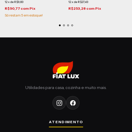
12
x
de
R$9,83
12
x
de
R$27,43
R$90,77
com
Pix
R$253,28
com
Pix
Só restam
5
em estoque!