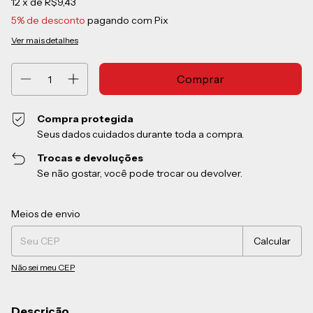
12
x de
R$9,43
5% de desconto
pagando com Pix
Ver mais detalhes
Compra protegida
Seus dados cuidados durante toda a compra.
Trocas e devoluções
Se não gostar, você pode trocar ou devolver.
Entregas para o CEP:
Alterar CEP
Meios de envio
Calcular
Não sei meu CEP
Descrição