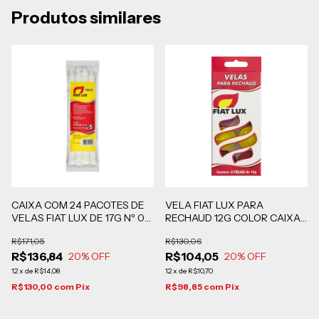
Produtos similares
CAIXA COM 24 PACOTES DE
VELA FIAT LUX PARA
VELAS FIAT LUX DE 17G Nº 05
RECHAUD 12G COLOR CAIXA
COM 8 UNIDADES CADA -
COM 10 EMBALAGENS COM 8
R$171,05
R$130,06
EMBALAGEM PLÁSTICA
UNIDADES
R$136,84
R$104,05
20
% OFF
20
% OFF
12
x
de
R$14,08
12
x
de
R$10,70
R$130,00
com
Pix
R$98,85
com
Pix