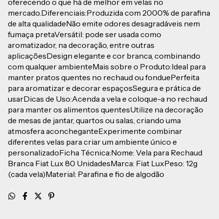
oferecendo o que há de melhor em velas no
mercado.Diferenciais:Produzida com 2000% de parafina
de alta qualidadeNão emite odores desagradáveis nem
fumaça pretaVersátil: pode ser usada como
aromatizador, na decoração, entre outras
aplicaçõesDesign elegante e cor branca, combinando
com qualquer ambienteMais sobre o Produto:Ideal para
manter pratos quentes no rechaud ou fonduePerfeita
para aromatizar e decorar espaçosSegura e prática de
usarDicas de Uso:Acenda a vela e coloque-a no rechaud
para manter os alimentos quentesUtilize na decoração
de mesas de jantar, quartos ou salas, criando uma
atmosfera aconcheganteExperimente combinar
diferentes velas para criar um ambiente único e
personalizadoFicha Técnica:Nome: Vela para Rechaud
Branca Fiat Lux 80 UnidadesMarca: Fiat LuxPeso: 12g
(cada vela)Material: Parafina e fio de algodão